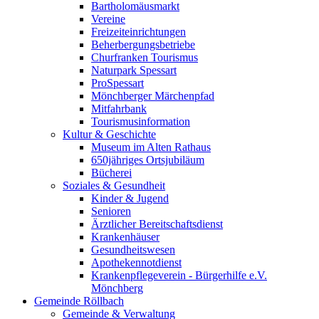
Bartholomäusmarkt
Vereine
Freizeiteinrichtungen
Beherbergungsbetriebe
Churfranken Tourismus
Naturpark Spessart
ProSpessart
Mönchberger Märchenpfad
Mitfahrbank
Tourismusinformation
Kultur & Geschichte
Museum im Alten Rathaus
650jähriges Ortsjubiläum
Bücherei
Soziales & Gesundheit
Kinder & Jugend
Senioren
Ärztlicher Bereitschaftsdienst
Krankenhäuser
Gesundheitswesen
Apothekennotdienst
Krankenpflegeverein - Bürgerhilfe e.V.
Mönchberg
Gemeinde Röllbach
Gemeinde & Verwaltung