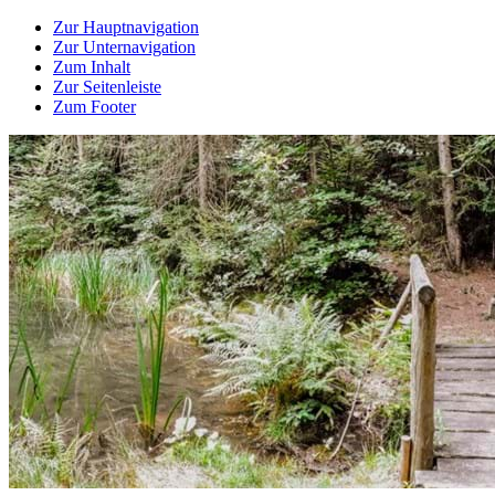
Zur Hauptnavigation
Zur Unternavigation
Zum Inhalt
Zur Seitenleiste
Zum Footer