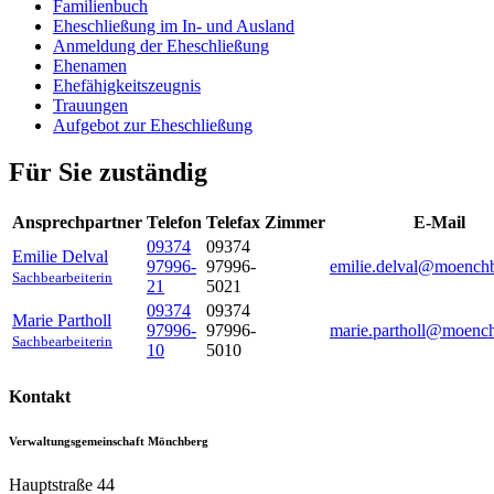
Familienbuch
Eheschließung im In- und Ausland
Anmeldung der Eheschließung
Ehenamen
Ehefähigkeitszeugnis
Trauungen
Aufgebot zur Eheschließung
Für Sie zuständig
Ansprechpartner
Telefon
Telefax
Zimmer
E-Mail
09374
09374
Emilie
Delval
97996-
97996-
emilie.delval@moench
Sachbearbeiterin
21
5021
09374
09374
Marie
Partholl
97996-
97996-
marie.partholl@moenc
Sachbearbeiterin
10
5010
Kontakt
Verwaltungsgemeinschaft Mönchberg
Hauptstraße 44