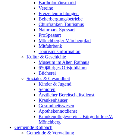
Bartholomäusmarkt
Vereine
Freizeiteinrichtungen
Beherbergungsbetriebe
Churfranken Tourismus
Naturpark Spessart
ProSpessart
Mönchberger Märchenpfad
Mitfahrbank
Tourismusinformation
Kultur & Geschichte
Museum im Alten Rathaus
650jähriges Ortsjubiläum
Bücherei
Soziales & Gesundheit
Kinder & Jugend
Senioren
Ärztlicher Bereitschaftsdienst
Krankenhäuser
Gesundheitswesen
Apothekennotdienst
Krankenpflegeverein - Bürgerhilfe e.V.
Mönchberg
Gemeinde Röllbach
Gemeinde & Verwaltung