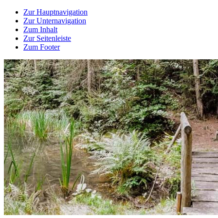
Zur Hauptnavigation
Zur Unternavigation
Zum Inhalt
Zur Seitenleiste
Zum Footer