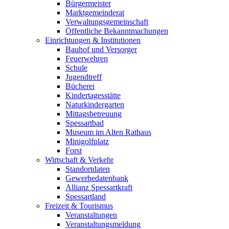
Bürgermeister
Marktgemeinderat
Verwaltungsgemeinschaft
Öffentliche Bekanntmachungen
Einrichtungen & Institutionen
Bauhof und Versorger
Feuerwehren
Schule
Jugendtreff
Bücherei
Kindertagesstätte
Naturkindergarten
Mittagsbetreuung
Spessartbad
Museum im Alten Rathaus
Minigolfplatz
Forst
Wirtschaft & Verkehr
Standortdaten
Gewerbedatenbank
Allianz Spessartkraft
Spessartland
Freizeit & Tourismus
Veranstaltungen
Veranstaltungsmeldung