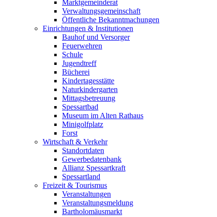
Marktgemeinderat
Verwaltungsgemeinschaft
Öffentliche Bekanntmachungen
Einrichtungen & Institutionen
Bauhof und Versorger
Feuerwehren
Schule
Jugendtreff
Bücherei
Kindertagesstätte
Naturkindergarten
Mittagsbetreuung
Spessartbad
Museum im Alten Rathaus
Minigolfplatz
Forst
Wirtschaft & Verkehr
Standortdaten
Gewerbedatenbank
Allianz Spessartkraft
Spessartland
Freizeit & Tourismus
Veranstaltungen
Veranstaltungsmeldung
Bartholomäusmarkt