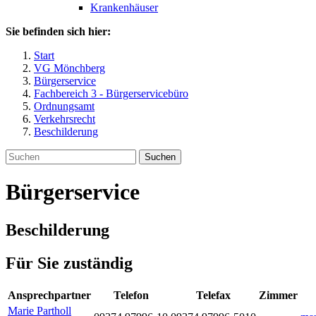
Krankenhäuser
Sie befinden sich hier:
Start
VG Mönchberg
Bürgerservice
Fachbereich 3 - Bürgerservicebüro
Ordnungsamt
Verkehrsrecht
Beschilderung
Suchen
Bürgerservice
Beschilderung
Für Sie zuständig
Ansprechpartner
Telefon
Telefax
Zimmer
Marie
Partholl