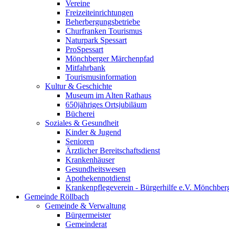
Vereine
Freizeiteinrichtungen
Beherbergungsbetriebe
Churfranken Tourismus
Naturpark Spessart
ProSpessart
Mönchberger Märchenpfad
Mitfahrbank
Tourismusinformation
Kultur & Geschichte
Museum im Alten Rathaus
650jähriges Ortsjubiläum
Bücherei
Soziales & Gesundheit
Kinder & Jugend
Senioren
Ärztlicher Bereitschaftsdienst
Krankenhäuser
Gesundheitswesen
Apothekennotdienst
Krankenpflegeverein - Bürgerhilfe e.V. Mönchber
Gemeinde Röllbach
Gemeinde & Verwaltung
Bürgermeister
Gemeinderat