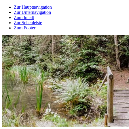
Zur Hauptnavigation
Zur Unternavigation
Zum Inhalt
Zur Seitenleiste
Zum Footer