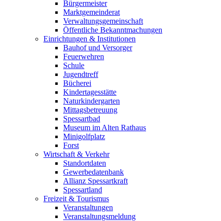
Bürgermeister
Marktgemeinderat
Verwaltungsgemeinschaft
Öffentliche Bekanntmachungen
Einrichtungen & Institutionen
Bauhof und Versorger
Feuerwehren
Schule
Jugendtreff
Bücherei
Kindertagesstätte
Naturkindergarten
Mittagsbetreuung
Spessartbad
Museum im Alten Rathaus
Minigolfplatz
Forst
Wirtschaft & Verkehr
Standortdaten
Gewerbedatenbank
Allianz Spessartkraft
Spessartland
Freizeit & Tourismus
Veranstaltungen
Veranstaltungsmeldung