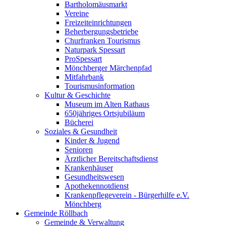
Bartholomäusmarkt
Vereine
Freizeiteinrichtungen
Beherbergungsbetriebe
Churfranken Tourismus
Naturpark Spessart
ProSpessart
Mönchberger Märchenpfad
Mitfahrbank
Tourismusinformation
Kultur & Geschichte
Museum im Alten Rathaus
650jähriges Ortsjubiläum
Bücherei
Soziales & Gesundheit
Kinder & Jugend
Senioren
Ärztlicher Bereitschaftsdienst
Krankenhäuser
Gesundheitswesen
Apothekennotdienst
Krankenpflegeverein - Bürgerhilfe e.V.
Mönchberg
Gemeinde Röllbach
Gemeinde & Verwaltung