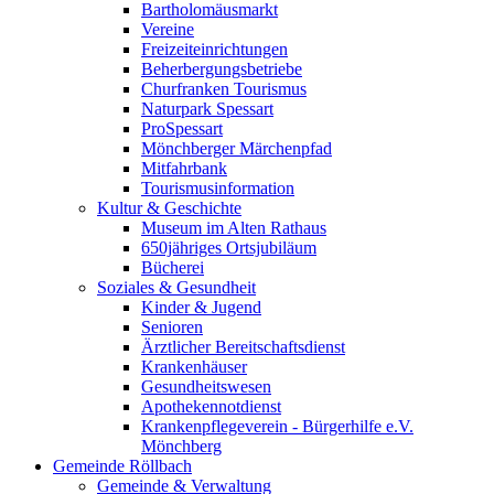
Bartholomäusmarkt
Vereine
Freizeiteinrichtungen
Beherbergungsbetriebe
Churfranken Tourismus
Naturpark Spessart
ProSpessart
Mönchberger Märchenpfad
Mitfahrbank
Tourismusinformation
Kultur & Geschichte
Museum im Alten Rathaus
650jähriges Ortsjubiläum
Bücherei
Soziales & Gesundheit
Kinder & Jugend
Senioren
Ärztlicher Bereitschaftsdienst
Krankenhäuser
Gesundheitswesen
Apothekennotdienst
Krankenpflegeverein - Bürgerhilfe e.V.
Mönchberg
Gemeinde Röllbach
Gemeinde & Verwaltung