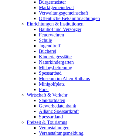
Bürgermeister
Marktgemeinderat
Verwaltungsgemeinschaft
Öffentliche Bekanntmachungen
Einrichtungen & Institutionen
Bauhof und Versorger
Feuerwehren
Schule
Jugendtreff
Bücherei
Kindertagesstätte
Naturkindergarten
Mittagsbetreuung
Spessartbad
Museum im Alten Rathaus
Minigolfplatz
Forst
Wirtschaft & Verkehr
Standortdaten
Gewerbedatenbank
Allianz Spessartkraft
Spessartland
Freizeit & Tourismus
Veranstaltungen
Veranstaltungsmeldung