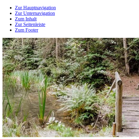
Zur Hauptnavigation
Zur Unternavigation
Zum Inhalt
Zur Seitenleiste
Zum Footer