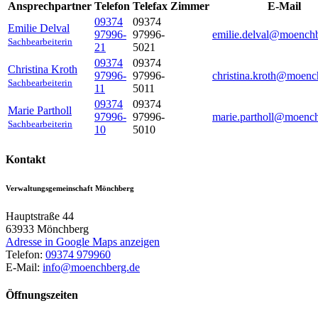
Ansprechpartner
Telefon
Telefax
Zimmer
E-Mail
09374
09374
Emilie
Delval
97996-
97996-
emilie.delval@moench
Sachbearbeiterin
21
5021
09374
09374
Christina
Kroth
97996-
97996-
christina.kroth@moenc
Sachbearbeiterin
11
5011
09374
09374
Marie
Partholl
97996-
97996-
marie.partholl@moenc
Sachbearbeiterin
10
5010
Kontakt
Verwaltungsgemeinschaft Mönchberg
Hauptstraße 44
63933
Mönchberg
Adresse in Google Maps anzeigen
Telefon:
09374 979960
E-Mail:
info@moenchberg.de
Öffnungszeiten