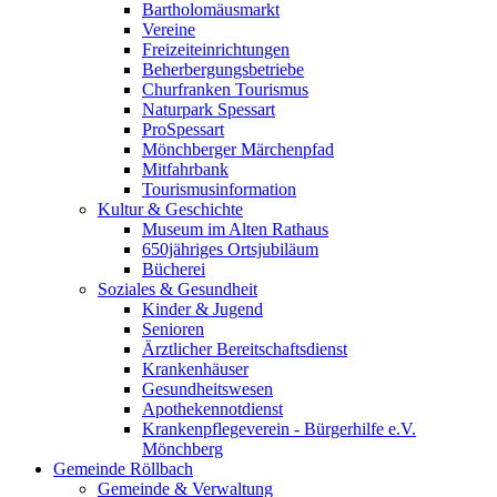
Bartholomäusmarkt
Vereine
Freizeiteinrichtungen
Beherbergungsbetriebe
Churfranken Tourismus
Naturpark Spessart
ProSpessart
Mönchberger Märchenpfad
Mitfahrbank
Tourismusinformation
Kultur & Geschichte
Museum im Alten Rathaus
650jähriges Ortsjubiläum
Bücherei
Soziales & Gesundheit
Kinder & Jugend
Senioren
Ärztlicher Bereitschaftsdienst
Krankenhäuser
Gesundheitswesen
Apothekennotdienst
Krankenpflegeverein - Bürgerhilfe e.V.
Mönchberg
Gemeinde Röllbach
Gemeinde & Verwaltung