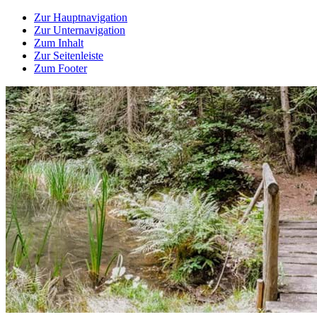
Zur Hauptnavigation
Zur Unternavigation
Zum Inhalt
Zur Seitenleiste
Zum Footer