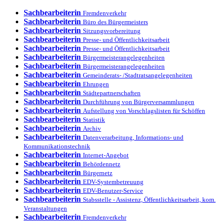
Sachbearbeiterin
Fremdenverkehr
Sachbearbeiterin
Büro des Bürgermeisters
Sachbearbeiterin
Sitzungsvorbereitung
Sachbearbeiterin
Presse- und Öffentlichkeitsarbeit
Sachbearbeiterin
Presse- und Öffentlichkeitsarbeit
Sachbearbeiterin
Bürgermeisterangelegenheiten
Sachbearbeiterin
Bürgermeisterangelegenheiten
Sachbearbeiterin
Gemeinderats- /Stadtratsangelegenheiten
Sachbearbeiterin
Ehrungen
Sachbearbeiterin
Städtepartnerschaften
Sachbearbeiterin
Durchführung von Bürgerversammlungen
Sachbearbeiterin
Aufstellung von Vorschlagslisten für Schöffen
Sachbearbeiterin
Statistik
Sachbearbeiterin
Archiv
Sachbearbeiterin
Datenverarbeitung, Informations- und
Kommunikationstechnik
Sachbearbeiterin
Internet-Angebot
Sachbearbeiterin
Behördennetz
Sachbearbeiterin
Bürgernetz
Sachbearbeiterin
EDV-Systembetreuung
Sachbearbeiterin
EDV-Benutzer-Service
Sachbearbeiterin
Stabsstelle - Assistenz, Öffentlichkeitsarbeit, kom.
Veranstaltungen
Sachbearbeiterin
Fremdenverkehr