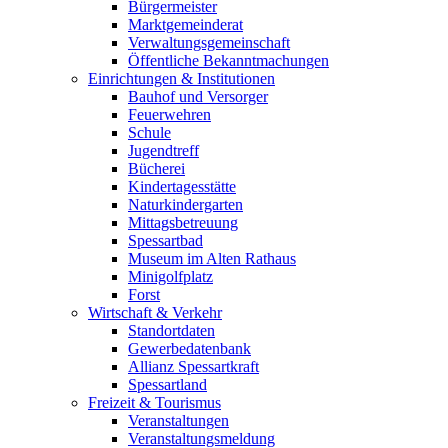
Bürgermeister
Marktgemeinderat
Verwaltungsgemeinschaft
Öffentliche Bekanntmachungen
Einrichtungen & Institutionen
Bauhof und Versorger
Feuerwehren
Schule
Jugendtreff
Bücherei
Kindertagesstätte
Naturkindergarten
Mittagsbetreuung
Spessartbad
Museum im Alten Rathaus
Minigolfplatz
Forst
Wirtschaft & Verkehr
Standortdaten
Gewerbedatenbank
Allianz Spessartkraft
Spessartland
Freizeit & Tourismus
Veranstaltungen
Veranstaltungsmeldung