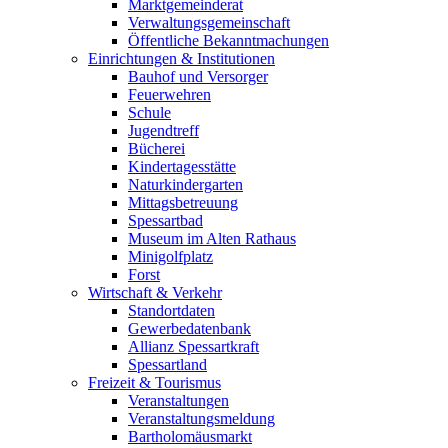
Marktgemeinderat
Verwaltungsgemeinschaft
Öffentliche Bekanntmachungen
Einrichtungen & Institutionen
Bauhof und Versorger
Feuerwehren
Schule
Jugendtreff
Bücherei
Kindertagesstätte
Naturkindergarten
Mittagsbetreuung
Spessartbad
Museum im Alten Rathaus
Minigolfplatz
Forst
Wirtschaft & Verkehr
Standortdaten
Gewerbedatenbank
Allianz Spessartkraft
Spessartland
Freizeit & Tourismus
Veranstaltungen
Veranstaltungsmeldung
Bartholomäusmarkt