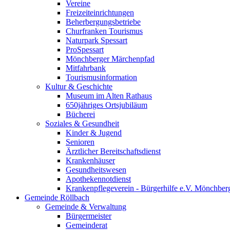
Vereine
Freizeiteinrichtungen
Beherbergungsbetriebe
Churfranken Tourismus
Naturpark Spessart
ProSpessart
Mönchberger Märchenpfad
Mitfahrbank
Tourismusinformation
Kultur & Geschichte
Museum im Alten Rathaus
650jähriges Ortsjubiläum
Bücherei
Soziales & Gesundheit
Kinder & Jugend
Senioren
Ärztlicher Bereitschaftsdienst
Krankenhäuser
Gesundheitswesen
Apothekennotdienst
Krankenpflegeverein - Bürgerhilfe e.V. Mönchber
Gemeinde Röllbach
Gemeinde & Verwaltung
Bürgermeister
Gemeinderat