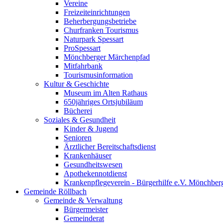
Vereine
Freizeiteinrichtungen
Beherbergungsbetriebe
Churfranken Tourismus
Naturpark Spessart
ProSpessart
Mönchberger Märchenpfad
Mitfahrbank
Tourismusinformation
Kultur & Geschichte
Museum im Alten Rathaus
650jähriges Ortsjubiläum
Bücherei
Soziales & Gesundheit
Kinder & Jugend
Senioren
Ärztlicher Bereitschaftsdienst
Krankenhäuser
Gesundheitswesen
Apothekennotdienst
Krankenpflegeverein - Bürgerhilfe e.V. Mönchber
Gemeinde Röllbach
Gemeinde & Verwaltung
Bürgermeister
Gemeinderat