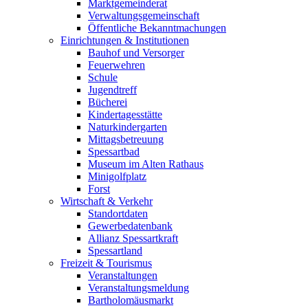
Marktgemeinderat
Verwaltungsgemeinschaft
Öffentliche Bekanntmachungen
Einrichtungen & Institutionen
Bauhof und Versorger
Feuerwehren
Schule
Jugendtreff
Bücherei
Kindertagesstätte
Naturkindergarten
Mittagsbetreuung
Spessartbad
Museum im Alten Rathaus
Minigolfplatz
Forst
Wirtschaft & Verkehr
Standortdaten
Gewerbedatenbank
Allianz Spessartkraft
Spessartland
Freizeit & Tourismus
Veranstaltungen
Veranstaltungsmeldung
Bartholomäusmarkt