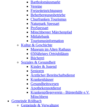
Bartholomäusmarkt
Vereine
Freizeiteinrichtungen
Beherbergungsbetriebe
Churfranken Tourismus
Naturpark Spessart
ProSpessart
Mönchberger Märchenpfad
Mitfahrbank
Tourismusinformation
Kultur & Geschichte
Museum im Alten Rathaus
650jähriges Ortsjubiläum
Bücherei
Soziales & Gesundheit
Kinder & Jugend
Senioren
Ärztlicher Bereitschaftsdienst
Krankenhäuser
Gesundheitswesen
Apothekennotdienst
Krankenpflegeverein - Bürgerhilfe e.V.
Mönchberg
Gemeinde Röllbach
Gemeinde & Verwaltung