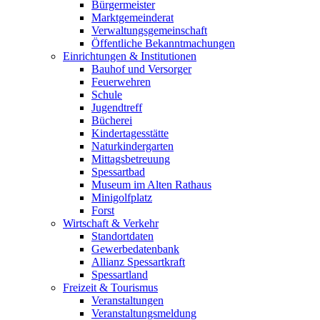
Bürgermeister
Marktgemeinderat
Verwaltungsgemeinschaft
Öffentliche Bekanntmachungen
Einrichtungen & Institutionen
Bauhof und Versorger
Feuerwehren
Schule
Jugendtreff
Bücherei
Kindertagesstätte
Naturkindergarten
Mittagsbetreuung
Spessartbad
Museum im Alten Rathaus
Minigolfplatz
Forst
Wirtschaft & Verkehr
Standortdaten
Gewerbedatenbank
Allianz Spessartkraft
Spessartland
Freizeit & Tourismus
Veranstaltungen
Veranstaltungsmeldung