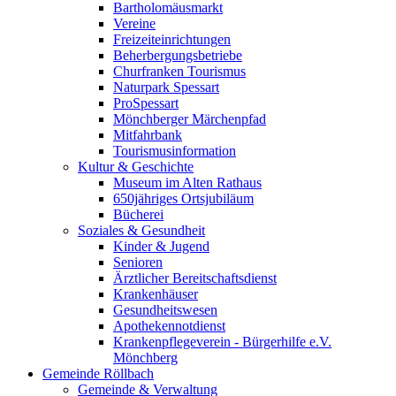
Bartholomäusmarkt
Vereine
Freizeiteinrichtungen
Beherbergungsbetriebe
Churfranken Tourismus
Naturpark Spessart
ProSpessart
Mönchberger Märchenpfad
Mitfahrbank
Tourismusinformation
Kultur & Geschichte
Museum im Alten Rathaus
650jähriges Ortsjubiläum
Bücherei
Soziales & Gesundheit
Kinder & Jugend
Senioren
Ärztlicher Bereitschaftsdienst
Krankenhäuser
Gesundheitswesen
Apothekennotdienst
Krankenpflegeverein - Bürgerhilfe e.V.
Mönchberg
Gemeinde Röllbach
Gemeinde & Verwaltung