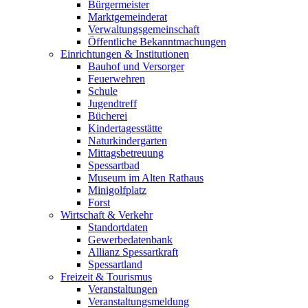
Bürgermeister
Marktgemeinderat
Verwaltungsgemeinschaft
Öffentliche Bekanntmachungen
Einrichtungen & Institutionen
Bauhof und Versorger
Feuerwehren
Schule
Jugendtreff
Bücherei
Kindertagesstätte
Naturkindergarten
Mittagsbetreuung
Spessartbad
Museum im Alten Rathaus
Minigolfplatz
Forst
Wirtschaft & Verkehr
Standortdaten
Gewerbedatenbank
Allianz Spessartkraft
Spessartland
Freizeit & Tourismus
Veranstaltungen
Veranstaltungsmeldung