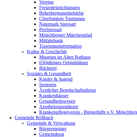
Vereine
Freizeiteinrichtungen
Beherbergungsbetriebe
Churfranken Tourismus
Naturpark Spessart
ProSpessart
Mönchberger Märchenpfad
Mitfahrbank
Tourismusinformation
Kultur & Geschichte
Museum im Alten Rathaus
650jähriges Ortsjubiläum
Bücherei
Soziales & Gesundheit
Kinder & Jugend
Senioren
Ärztlicher Bereitschaftsdienst
Krankenhäuser
Gesundheitswesen
Apothekennotdienst
Krankenpflegeverein - Bürgerhilfe e.V. Mönchber
Gemeinde Röllbach
Gemeinde & Verwaltung
Bürgermeister
Gemeinderat