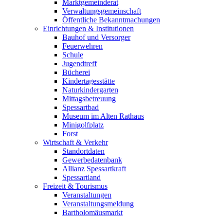
Marktgemeinderat
Verwaltungsgemeinschaft
Öffentliche Bekanntmachungen
Einrichtungen & Institutionen
Bauhof und Versorger
Feuerwehren
Schule
Jugendtreff
Bücherei
Kindertagesstätte
Naturkindergarten
Mittagsbetreuung
Spessartbad
Museum im Alten Rathaus
Minigolfplatz
Forst
Wirtschaft & Verkehr
Standortdaten
Gewerbedatenbank
Allianz Spessartkraft
Spessartland
Freizeit & Tourismus
Veranstaltungen
Veranstaltungsmeldung
Bartholomäusmarkt