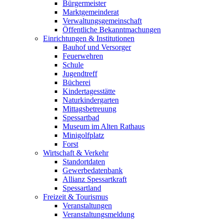
Bürgermeister
Marktgemeinderat
Verwaltungsgemeinschaft
Öffentliche Bekanntmachungen
Einrichtungen & Institutionen
Bauhof und Versorger
Feuerwehren
Schule
Jugendtreff
Bücherei
Kindertagesstätte
Naturkindergarten
Mittagsbetreuung
Spessartbad
Museum im Alten Rathaus
Minigolfplatz
Forst
Wirtschaft & Verkehr
Standortdaten
Gewerbedatenbank
Allianz Spessartkraft
Spessartland
Freizeit & Tourismus
Veranstaltungen
Veranstaltungsmeldung