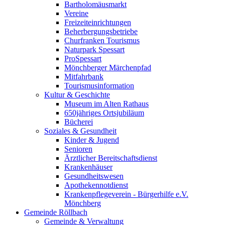
Bartholomäusmarkt
Vereine
Freizeiteinrichtungen
Beherbergungsbetriebe
Churfranken Tourismus
Naturpark Spessart
ProSpessart
Mönchberger Märchenpfad
Mitfahrbank
Tourismusinformation
Kultur & Geschichte
Museum im Alten Rathaus
650jähriges Ortsjubiläum
Bücherei
Soziales & Gesundheit
Kinder & Jugend
Senioren
Ärztlicher Bereitschaftsdienst
Krankenhäuser
Gesundheitswesen
Apothekennotdienst
Krankenpflegeverein - Bürgerhilfe e.V.
Mönchberg
Gemeinde Röllbach
Gemeinde & Verwaltung