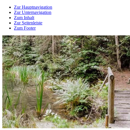
Zur Hauptnavigation
Zur Unternavigation
Zum Inhalt
Zur Seitenleiste
Zum Footer