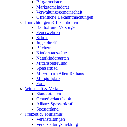
Bürgermeister
Marktgemeinderat
Verwaltungsgemeinschaft
Öffentliche Bekanntmachungen
Einrichtungen & Institutionen
Bauhof und Versorger
Feuerwehren
Schule
Jugendtreff
Bücherei
Kindertagesstätte
Naturkindergarten
Mittagsbetreuung
Spessartbad
Museum im Alten Rathaus
Minigolfplatz
Forst
Wirtschaft & Verkehr
Standortdaten
Gewerbedatenbank
Allianz Spessartkraft
Spessartland
Freizeit & Tourismus
Veranstaltungen
Veranstaltungsmeldung