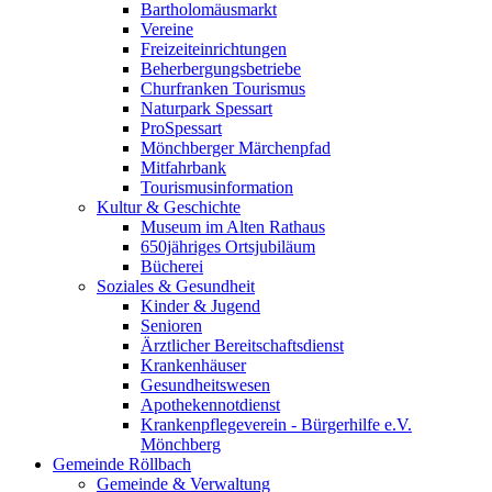
Bartholomäusmarkt
Vereine
Freizeiteinrichtungen
Beherbergungsbetriebe
Churfranken Tourismus
Naturpark Spessart
ProSpessart
Mönchberger Märchenpfad
Mitfahrbank
Tourismusinformation
Kultur & Geschichte
Museum im Alten Rathaus
650jähriges Ortsjubiläum
Bücherei
Soziales & Gesundheit
Kinder & Jugend
Senioren
Ärztlicher Bereitschaftsdienst
Krankenhäuser
Gesundheitswesen
Apothekennotdienst
Krankenpflegeverein - Bürgerhilfe e.V.
Mönchberg
Gemeinde Röllbach
Gemeinde & Verwaltung