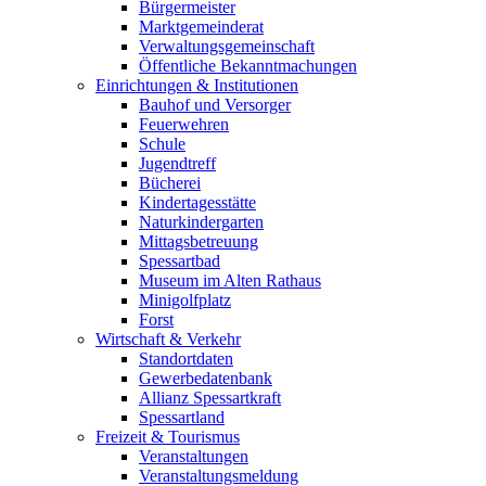
Bürgermeister
Marktgemeinderat
Verwaltungsgemeinschaft
Öffentliche Bekanntmachungen
Einrichtungen & Institutionen
Bauhof und Versorger
Feuerwehren
Schule
Jugendtreff
Bücherei
Kindertagesstätte
Naturkindergarten
Mittagsbetreuung
Spessartbad
Museum im Alten Rathaus
Minigolfplatz
Forst
Wirtschaft & Verkehr
Standortdaten
Gewerbedatenbank
Allianz Spessartkraft
Spessartland
Freizeit & Tourismus
Veranstaltungen
Veranstaltungsmeldung