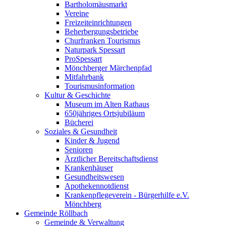
Bartholomäusmarkt
Vereine
Freizeiteinrichtungen
Beherbergungsbetriebe
Churfranken Tourismus
Naturpark Spessart
ProSpessart
Mönchberger Märchenpfad
Mitfahrbank
Tourismusinformation
Kultur & Geschichte
Museum im Alten Rathaus
650jähriges Ortsjubiläum
Bücherei
Soziales & Gesundheit
Kinder & Jugend
Senioren
Ärztlicher Bereitschaftsdienst
Krankenhäuser
Gesundheitswesen
Apothekennotdienst
Krankenpflegeverein - Bürgerhilfe e.V.
Mönchberg
Gemeinde Röllbach
Gemeinde & Verwaltung