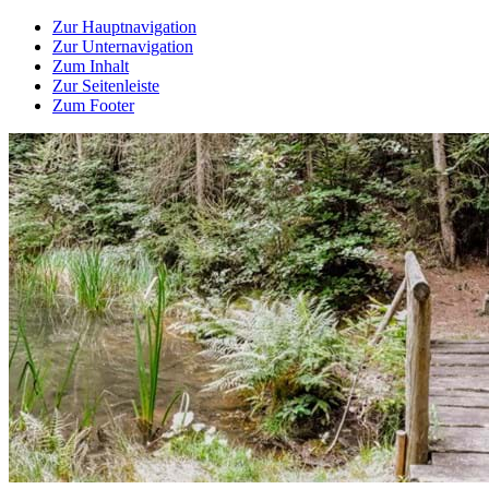
Zur Hauptnavigation
Zur Unternavigation
Zum Inhalt
Zur Seitenleiste
Zum Footer