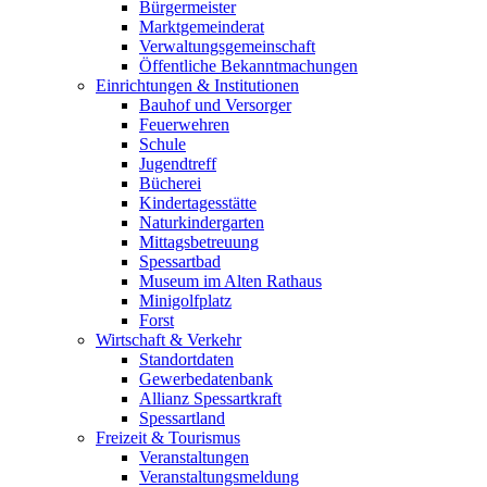
Bürgermeister
Marktgemeinderat
Verwaltungsgemeinschaft
Öffentliche Bekanntmachungen
Einrichtungen & Institutionen
Bauhof und Versorger
Feuerwehren
Schule
Jugendtreff
Bücherei
Kindertagesstätte
Naturkindergarten
Mittagsbetreuung
Spessartbad
Museum im Alten Rathaus
Minigolfplatz
Forst
Wirtschaft & Verkehr
Standortdaten
Gewerbedatenbank
Allianz Spessartkraft
Spessartland
Freizeit & Tourismus
Veranstaltungen
Veranstaltungsmeldung