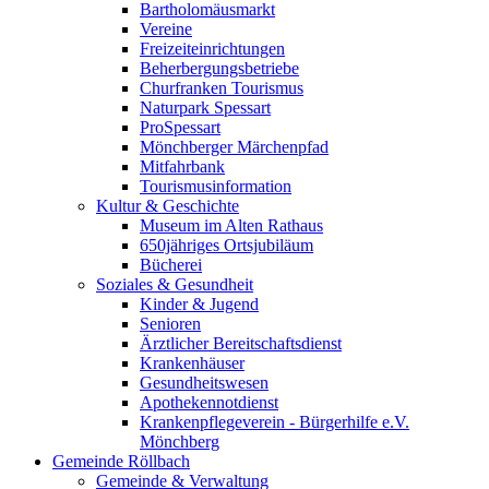
Bartholomäusmarkt
Vereine
Freizeiteinrichtungen
Beherbergungsbetriebe
Churfranken Tourismus
Naturpark Spessart
ProSpessart
Mönchberger Märchenpfad
Mitfahrbank
Tourismusinformation
Kultur & Geschichte
Museum im Alten Rathaus
650jähriges Ortsjubiläum
Bücherei
Soziales & Gesundheit
Kinder & Jugend
Senioren
Ärztlicher Bereitschaftsdienst
Krankenhäuser
Gesundheitswesen
Apothekennotdienst
Krankenpflegeverein - Bürgerhilfe e.V.
Mönchberg
Gemeinde Röllbach
Gemeinde & Verwaltung